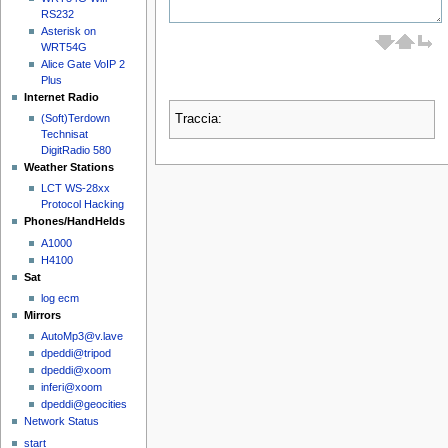
RS232
Asterisk on
WRT54G
Alice Gate VoIP 2
Plus
Internet Radio
(Soft)Terdown
Traccia:
Technisat
DigitRadio 580
Weather Stations
LCT WS-28xx
Protocol Hacking
Phones/HandHelds
A1000
H4100
Sat
log ecm
Mirrors
AutoMp3@v.lave
dpeddi@tripod
dpeddi@xoom
inferi@xoom
dpeddi@geocities
Network Status
start