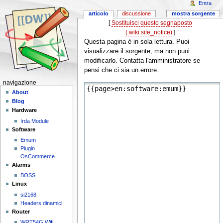
Entra
articolo
discussione
mostra sorgente
[
Sostituisci questo segnaposto
(:wiki:site_notice)
]
Questa pagina è in sola lettura. Puoi
visualizzare il sorgente, ma non puoi
modificarlo. Contatta l'amministratore se
pensi che ci sia un errore.
navigazione
About
Blog
Hardware
Irda Module
Software
Emum
Plugin
OsCommerce
Alarms
BOSS
Linux
si2168
Headers dinamici
Router
WRT54G Wifi