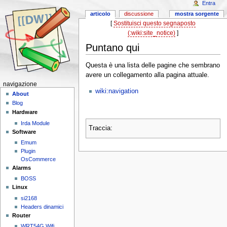
Entra
articolo
discussione
mostra sorgente
[
Sostituisci questo segnaposto
(:wiki:site_notice)
]
Puntano qui
Questa è una lista delle pagine che sembrano
avere un collegamento alla pagina attuale.
navigazione
wiki:navigation
About
Blog
Hardware
Irda Module
Traccia:
Software
Emum
Plugin
OsCommerce
Alarms
BOSS
Linux
si2168
Headers dinamici
Router
WRT54G Wifi