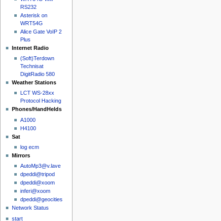
RS232
Asterisk on
WRT54G
Alice Gate VoIP 2
Plus
Internet Radio
(Soft)Terdown
Technisat
DigitRadio 580
Weather Stations
LCT WS-28xx
Protocol Hacking
Phones/HandHelds
A1000
H4100
Sat
log ecm
Mirrors
AutoMp3@v.lave
dpeddi@tripod
dpeddi@xoom
inferi@xoom
dpeddi@geocities
Network Status
start