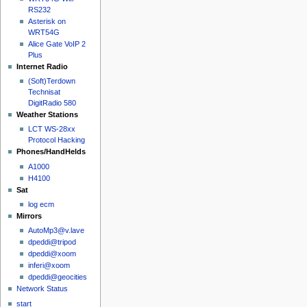
RS232
Asterisk on
WRT54G
Alice Gate VoIP 2
Plus
Internet Radio
(Soft)Terdown
Technisat
DigitRadio 580
Weather Stations
LCT WS-28xx
Protocol Hacking
Phones/HandHelds
A1000
H4100
Sat
log ecm
Mirrors
AutoMp3@v.lave
dpeddi@tripod
dpeddi@xoom
inferi@xoom
dpeddi@geocities
Network Status
start