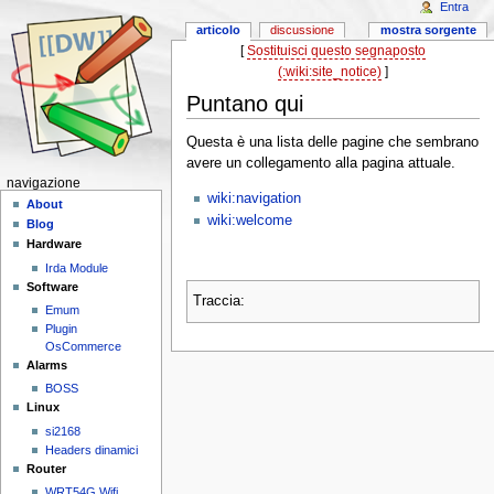
Entra
articolo
discussione
mostra sorgente
[
Sostituisci questo segnaposto
(:wiki:site_notice)
]
Puntano qui
Questa è una lista delle pagine che sembrano
avere un collegamento alla pagina attuale.
navigazione
wiki:navigation
About
wiki:welcome
Blog
Hardware
Irda Module
Software
Traccia:
Emum
Plugin
OsCommerce
Alarms
BOSS
Linux
si2168
Headers dinamici
Router
WRT54G Wifi