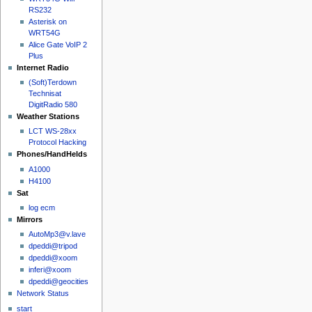
RS232
Asterisk on
WRT54G
Alice Gate VoIP 2
Plus
Internet Radio
(Soft)Terdown
Technisat
DigitRadio 580
Weather Stations
LCT WS-28xx
Protocol Hacking
Phones/HandHelds
A1000
H4100
Sat
log ecm
Mirrors
AutoMp3@v.lave
dpeddi@tripod
dpeddi@xoom
inferi@xoom
dpeddi@geocities
Network Status
start