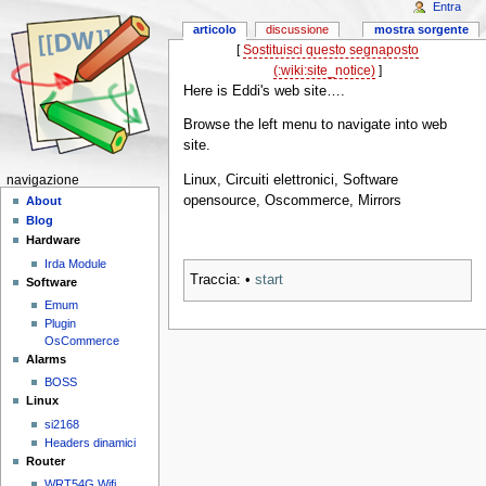
Entra
articolo
discussione
mostra sorgente
[
Sostituisci questo segnaposto
(:wiki:site_notice)
]
Here is Eddi's web site….
Browse the left menu to navigate into web
site.
Linux, Circuiti elettronici, Software
navigazione
opensource, Oscommerce, Mirrors
About
Blog
Hardware
Irda Module
Traccia:
•
start
Software
Emum
Plugin
OsCommerce
Alarms
BOSS
Linux
si2168
Headers dinamici
Router
WRT54G Wifi