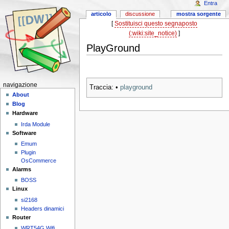
Entra
articolo
discussione
mostra sorgente
[
Sostituisci questo segnaposto
(:wiki:site_notice)
]
PlayGround
navigazione
Traccia:
•
playground
About
Blog
Hardware
Irda Module
Software
Emum
Plugin
OsCommerce
Alarms
BOSS
Linux
si2168
Headers dinamici
Router
WRT54G Wifi