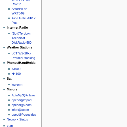
RS232
Asterisk on
WRT54G
Alice Gate VoIP 2
Plus
Internet Radio
(Soft)Terdown
Technisat
DigitRadio 580
Weather Stations
LCT WS-28xx
Protocol Hacking
Phones/HandHelds
A1000
H4100
Sat
log ecm
Mirrors
AutoMp3@v.lave
dpeddi@tripod
dpeddi@xoom
inferi@xoom
dpeddi@geocities
Network Status
start