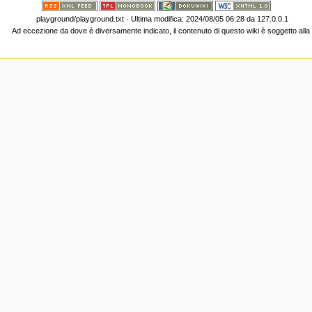
playground/playground.txt
· Ultima modifica: 2024/08/05 06:28 da
127.0.0.1
Ad eccezione da dove è diversamente indicato, il contenuto di questo wiki è soggetto all